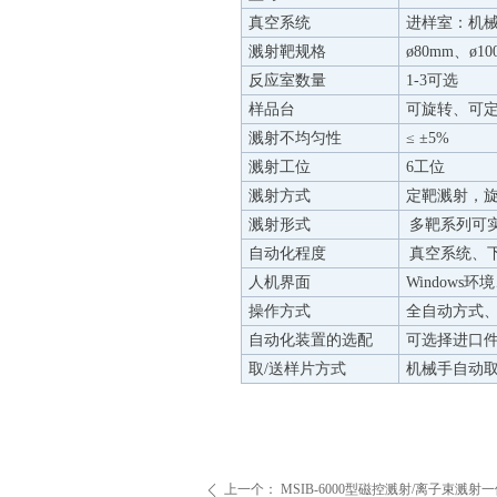
真空系统
进样室：机
溅射靶规格
ø
80mm
、ø
10
反应室数量
1-3可选
样品台
可旋转、可
溅射不均匀性
≤ ±5%
溅射工位
6工位
溅射方式
定靶溅射，
溅射形式
多靶系列可
自动化程度
真空系统、
人机界面
Windows
操作方式
全自动方式
自动化装置的选配
可选择进口
取/送样片方式
机械手自动取
上一个：
MSIB-6000型磁控溅射/离子束溅射
ꄴ