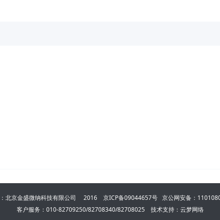
：北京金盛微纳科技有限公司 2016
京ICP备09044657号
京公网安备：1101080
客户服务：010-82709250/82708340/82708025 技术支持：云梦网络