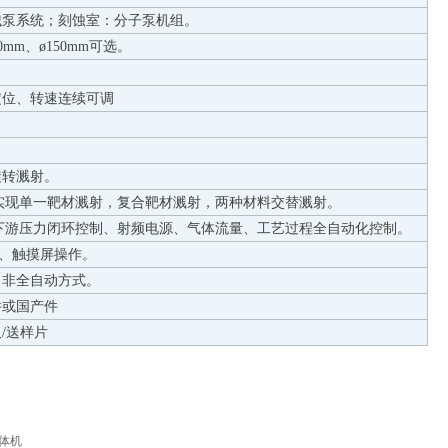
械泵系统；刻蚀室：分子泵机组。
0mm
、ø
150mm
可选。
定位、转速连续可调
旋转溅射。
实现单一靶材溅射，复合靶材溅射，两种材料交替溅射。
下游压力闭环控制、射频电源、气体流量、工艺过程全自动化控制。
环境、触摸屏操作。
、非全自动方式。
件或国产件
/送样片
一体机