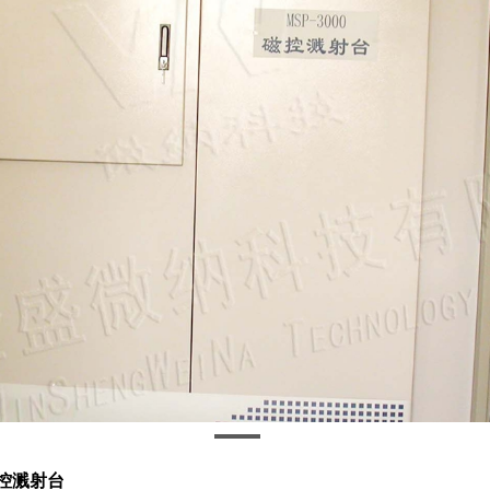
磁控溅射台