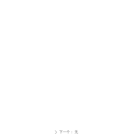
下一个：
无
ꄲ