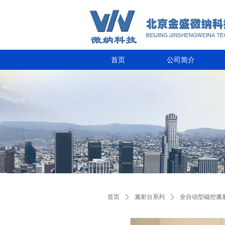
首页
公司简介
首页
ꄲ
溅射台系列
ꄲ
全自动型磁控溅