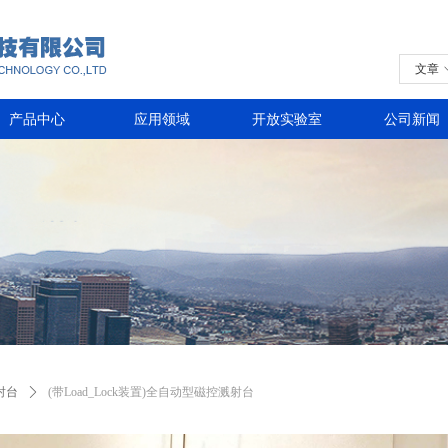
文章
产品中心
应用领域
开放实验室
公司新闻
射台
ꄲ
(带Load_Lock装置)全自动型磁控溅射台