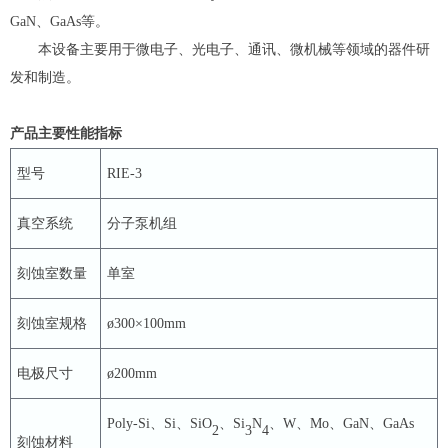
GaN、GaAs等。
本设备主要用于微电子、光电子、通讯、微机械等领域的器件研
发和制造。
产品主要性能指标
型号
RIE-3
真空系统
分子泵机组
刻蚀室数量
单室
刻蚀室规格
ø300×100mm
电极尺寸
ø200mm
Poly-Si、Si、SiO
、Si
N
、W、Mo、GaN、GaAs
2
3
4
刻蚀材料